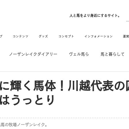
ン
人と馬をより身近にするサイト。
プ
コンテンツ
グッズ
コンセプト
インフォメーション
運
ノーザンレイクダイアリー
ヴェル馬ら
馬と暮らして
゙UMAなアトリエ
愛情MAX! ルミノックス
RIDE & HUG
に輝く馬体！川越代表の
はうっとり
メーション
Movie
New
Long Hit
退馬の牧場ノーザンレイク。