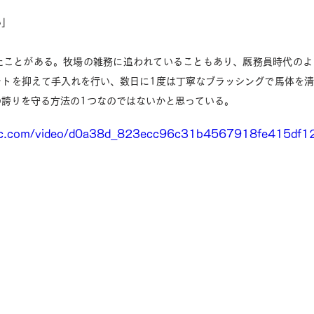
い」
たことがある。牧場の雑務に追われていることもあり、厩務員時代のよ
ントを抑えて手入れを行い、数日に1度は丁寧なブラッシングで馬体を
の誇りを守る方法の1つなのではないかと思っている。
tatic.com/video/d0a38d_823ecc96c31b4567918fe415df