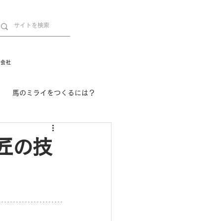
営会社
馬のミライをつくるには？
舞姫の部屋
withuma.
匠の技