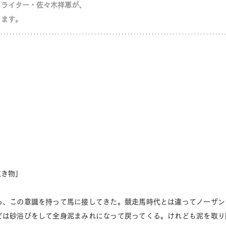
るライター・佐々木祥恵が、
ります。
生き物」
ら、この意識を持って馬に接してきた。競走馬時代とは違ってノーザン
どは砂浴びをして全身泥まみれになって戻ってくる。けれども泥を取り