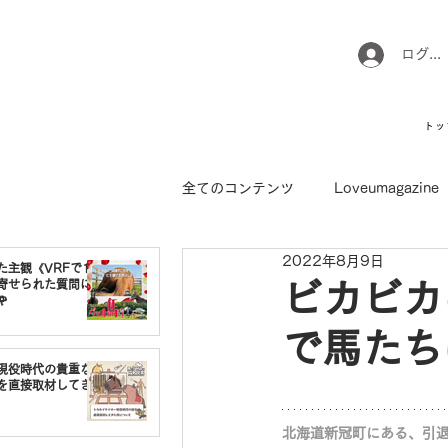
ログイ
トッ
全てのコンテンツ
Loveumagazine
2022年8月9日
ウマのお坊さん徒然日記
馬て
た主観《VRFで1番
寄せられた質問に
ビカビカ

で馬たち
引退馬コレクション
インフォ
現役時代の貴重な
を直接取材してき
北海道新冠町にある、引