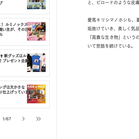
と、ビロードのような皮
プ
愛馬キリシマノホシも、
載！ ルミノックスの
垢抜けていき、美しく気
飼い主が、その日

「高貴な生き物」という
いて世話を続けている。
❣️ 新グッズはルミ
！プレゼント企画
ングは欠かさな
り仕上げっていま
1
/
67