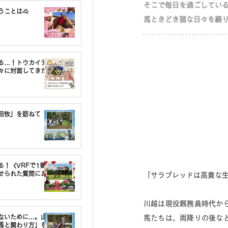
そこで毎日を過ごしてい
うことは🐴
馬ときどき猫な日々を綴
る…！トウカイテ
々に対面してきた
油田牧」を訪ねて
る！《VRFで1番〇
せられた質問にお
「サラブレッドは高貴な
川越は現役厩務員時代か
しないために…。山
馬たちは、雨降りの後な
馬と関わり方」を