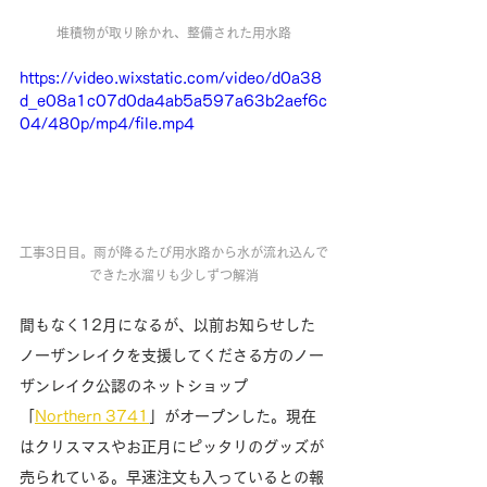
堆積物が取り除かれ、整備された用水路
https://video.wixstatic.com/video/d0a38
d_e08a1c07d0da4ab5a597a63b2aef6c
04/480p/mp4/file.mp4
工事3日目。雨が降るたび用水路から水が流れ込んで
できた水溜りも少しずつ解消
間もなく12月になるが、以前お知らせした
ノーザンレイクを支援してくださる方のノー
ザンレイク公認のネットショップ
「
Northern 3741
」がオープンした。現在
はクリスマスやお正月にピッタリのグッズが
売られている。早速注文も入っているとの報