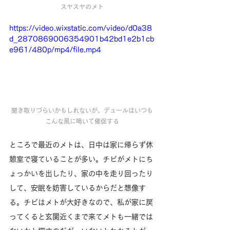
スヤスヤのメト
https://video.wixstatic.com/video/d0a38
d_2870869006354901b42bd1e2b1cb
e961/480p/mp4/file.mp4
聞き取りづらいかもしれないが、デュールはいつも
こんな風に鳴いて催促する
ところで最近のメトは、日中は家に帰らず休
憩室で寝ていることが多い。チビがメトにち
ょっかいを出したり、家の中を走り回ったり
して、安眠を妨害しているからだと想像す
る。チビはメトが大好きなので、私が家に戻
ってくると玄関近くまで来てメトも一緒では