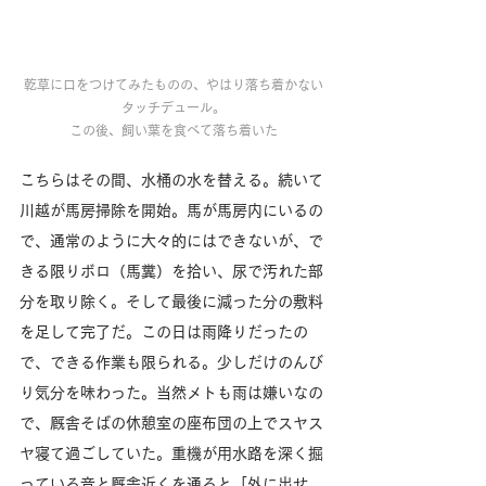
乾草に口をつけてみたものの、やはり落ち着かない
タッチデュール。
この後、飼い葉を食べて落ち着いた
こちらはその間、水桶の水を替える。続いて
川越が馬房掃除を開始。馬が馬房内にいるの
で、通常のように大々的にはできないが、で
きる限りボロ（馬糞）を拾い、尿で汚れた部
分を取り除く。そして最後に減った分の敷料
を足して完了だ。この日は雨降りだったの
で、できる作業も限られる。少しだけのんび
り気分を味わった。当然メトも雨は嫌いなの
で、厩舎そばの休憩室の座布団の上でスヤス
ヤ寝て過ごしていた。重機が用水路を深く掘
っている音と厩舎近くを通ると「外に出せ