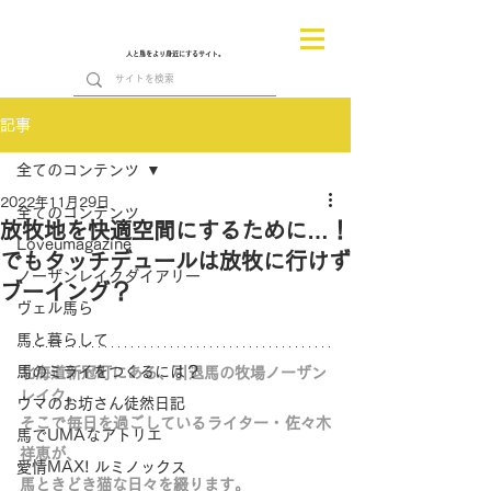
人と馬をより身近にするサイト。
記事
全てのコンテンツ
2022年11月29日
全てのコンテンツ
放牧地を快適空間にするために…！
Loveumagazine
でもタッチデュールは放牧に行けず
ノーザンレイクダイアリー
ブーイング？
ヴェル馬ら
馬と暮らして
馬のミライをつくるには？
北海道新冠町にある、引退馬の牧場ノーザン
レイク。
ウマのお坊さん徒然日記
そこで毎日を過ごしているライター・佐々木
馬でUMAなアトリエ
祥恵が、
愛情MAX! ルミノックス
馬ときどき猫な日々を綴ります。