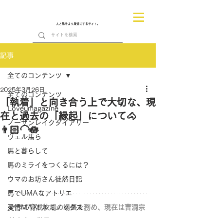
人と馬をより身近にするサイト。
記事
全てのコンテンツ
2025年3月26日
全てのコンテンツ
「執着」と向き合う上で大切な、現
Loveumagazine
在と過去の「縁起」について🐴
ノーザンレイクダイアリー
👨🏻‍🦲🪷
ヴェル馬ら
馬と暮らして
馬のミライをつくるには？
ウマのお坊さん徒然日記
馬でUMAなアトリエ
愛情MAX! ルミノックス
かつて育成牧場の場長を務め、現在は曹洞宗