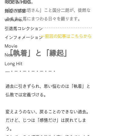
妙安寺の僧侶。
RIDE & HUG
「ウマのお坊さん」こと国分二朗が、徒然な
舞姫の部屋
るままに馬にまつわる日々を綴ります。
withuma.
引退馬コレクション
←前回の記事はこちらから
インフォメーション
Movie
「執着」と「縁起」
New
Long Hit
―・－・－・－・－・－・
過去に引きずられ、思い悩むのは「執着」と
仏教では定義づける。
変えようのない、戻ることのできない過去。
だけど、じつは「感情だけ」は戻れてしま
う。