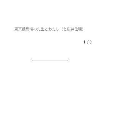
東京競馬場の先生とわたし（と桜井住職）
（
了
）