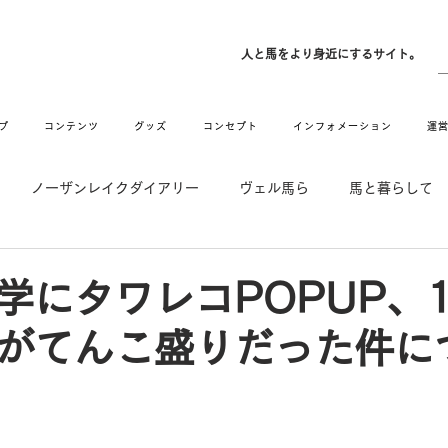
ン
人と馬をより身近にするサイト。
プ
コンテンツ
グッズ
コンセプト
インフォメーション
運
ノーザンレイクダイアリー
ヴェル馬ら
馬と暮らして
゙UMAなアトリエ
愛情MAX! ルミノックス
RIDE & HUG
学にタワレコPOPUP、
がてんこ盛りだった件に
メーション
Movie
New
Long Hit