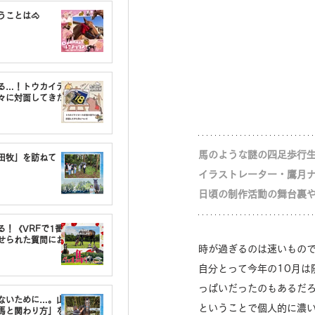
うことは🐴
る…！トウカイテ
々に対面してきた
馬のような謎の四足歩行生
油田牧」を訪ねて
イラストレーター・鷹月
日頃の制作活動の舞台裏
る！《VRFで1番〇
せられた質問にお
時が過ぎるのは速いもので
自分とって今年の10月
っぱいだったのもあるだ
しないために…。山
ということで個人的に濃
馬と関わり方」を