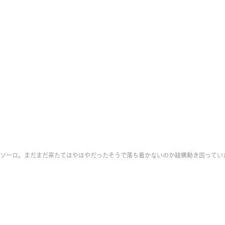
ソーロ。まだまだ来たてほやほやだったそうで落ち着かないのか結構動き回ってい