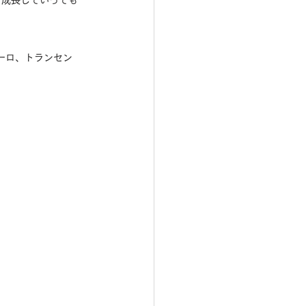
く成長していっても
ーロ、トランセン