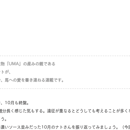
物「UMA」の産みの親である
ナトが、
や、馬への愛を書き連ねる連載です。
、10月も終盤。
は随分長く感じた気もする。遠征が重なるとどうしても考えることが多く
ろう。
い濃いソース並みだった10月のナトさんを振り返ってみましょう。（今