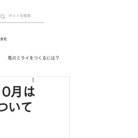
営会社
馬のミライをつくるには？
舞姫の部屋
withuma.
10月は
ついて