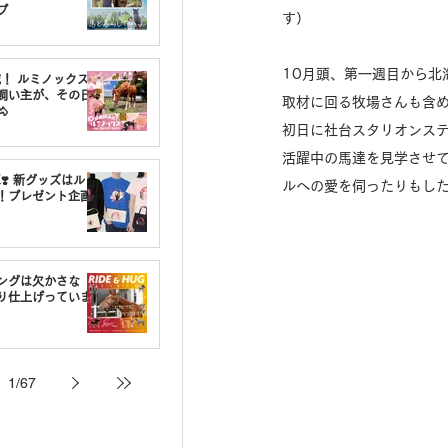
プ
す）
10月頭、第一週目から北
載！ ルミノックスの
飼い主が、その日
取材に回る牧場さんも含

初日に社台スタリオンス
活躍中の馬達を見学させ
❣️ 新グッズはルミ
ルへの愛を伺ったりもし
！プレゼント企画
ングは欠かさな
り仕上げっていま
1
/
67