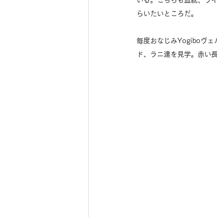
いる。こちらも血統、ラ
らいたいところだ。
毎度おなじみYogibo
ド、ラニ達を見学。赤い