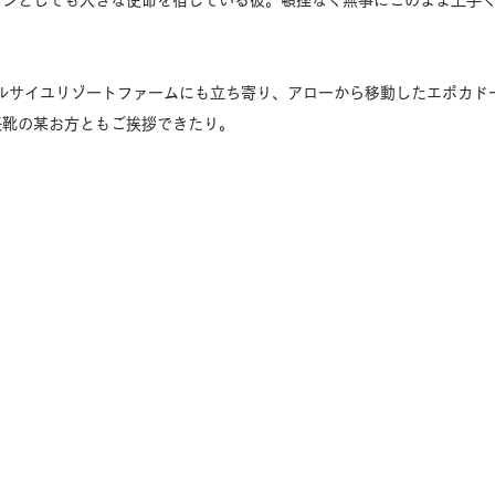
インとしても大きな使命を宿している彼。頓挫なく無事にこのまま上手
ヴェルサイユリゾートファームにも立ち寄り、アローから移動したエポカド
長靴の某お方ともご挨拶できたり。