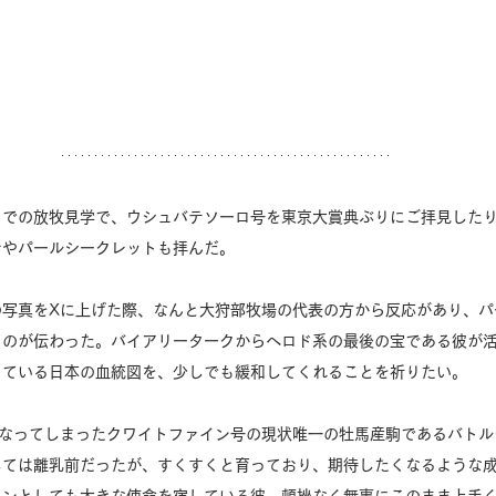
ドでの放牧見学で、ウシュバテソーロ号を東京大賞典ぶりにご拝見した
ナやパールシークレットも拝んだ。
の写真をXに上げた際、なんと大狩部牧場の代表の方から反応があり、パ
るのが伝わった。バイアリータークからヘロド系の最後の宝である彼が
きている日本の血統図を、少しでも緩和してくれることを祈りたい。
なってしまったクワイトファイン号の現状唯一の牡馬産駒であるバトル
しては離乳前だったが、すくすくと育っており、期待したくなるような