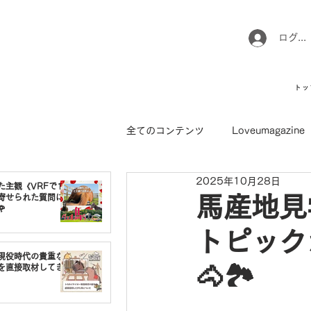
ログイ
トッ
全てのコンテンツ
Loveumagazine
2025年10月28日
ウマのお坊さん徒然日記
馬て
た主観《VRFで1番
寄せられた質問に
馬産地見

トピック
引退馬コレクション
インフォ
現役時代の貴重な
🐴🏞️
を直接取材してき