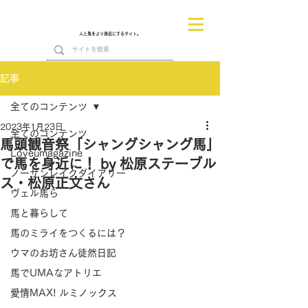
人と馬をより身近にするサイト。
記事
全てのコンテンツ
2023年1月23日
全てのコンテンツ
馬頭観音祭「シャングシャング馬」
Loveumagazine
で馬を身近に！ by 松原ステーブル
ノーザンレイクダイアリー
ス・松原正文さん
ヴェル馬ら
馬と暮らして
馬のミライをつくるには？
ウマのお坊さん徒然日記
馬でUMAなアトリエ
愛情MAX! ルミノックス