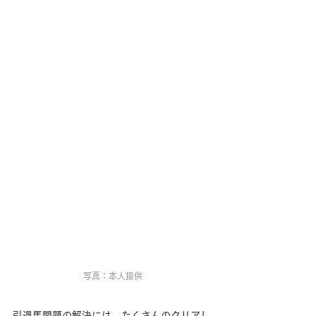
写真：本人提供
引退馬問題の解決には、たくさんのクリアし