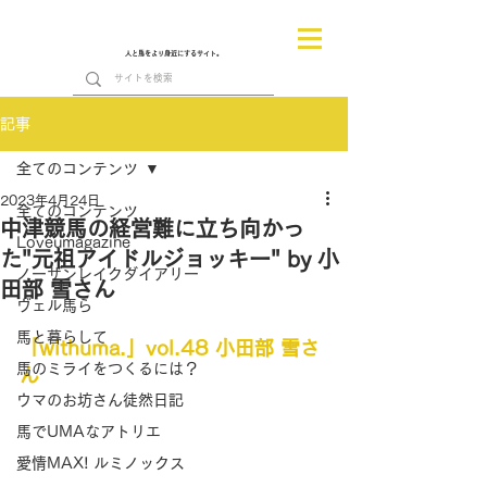
人と馬をより身近にするサイト。
記事
全てのコンテンツ
2023年4月24日
全てのコンテンツ
中津競馬の経営難に立ち向かっ
Loveumagazine
た"元祖アイドルジョッキー" by 小
ノーザンレイクダイアリー
田部 雪さん
ヴェル馬ら
馬と暮らして
「withuma.」vol.48 小田部 雪さ
馬のミライをつくるには？
ん
ウマのお坊さん徒然日記
馬でUMAなアトリエ
愛情MAX! ルミノックス