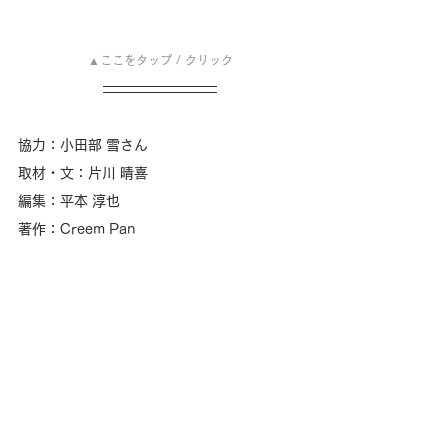
▲ここをタップ / クリック
協力：小田部 雪さん
取材・文：片川 晴喜 
編集：平本 淳也 
著作：Creem Pan
ー 
Join us !! 
ー
支援する｜都度寄付