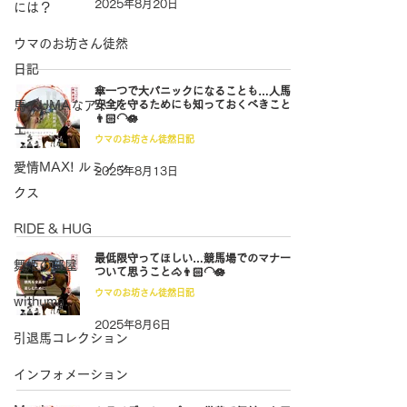
2025年8月20日
には？
ウマのお坊さん徒然
日記
傘一つで大パニックになることも…人馬の
馬でUMAなアトリ
安全を守るためにも知っておくべきこと🐴
👨🏻‍🦲🪷
エ
ウマのお坊さん徒然日記
愛情MAX! ルミノッ
2025年8月13日
クス
RIDE & HUG
最低限守ってほしい…競馬場でのマナーに
舞姫の部屋
ついて思うこと🐴👨🏻‍🦲🪷
ウマのお坊さん徒然日記
withuma.
2025年8月6日
引退馬コレクション
インフォメーション