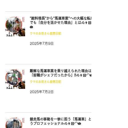
"総料理長"から"馬運車業"への大幅な転身
でも「自分を活かせた理由」とは🐴👨🏻‍🦲
🪷
ウマのお坊さん徒然日記
2025年7月9日
難解な馬運車業を乗り越えられた理由は
「前職がシェフだったから」⁉️🐴👨🏻‍🦲🪷
ウマのお坊さん徒然日記
2025年7月2日
競走馬の移動を一挙に担う「馬運車」とい
うプロフェッショナル🐴👨🏻‍🦲🪷