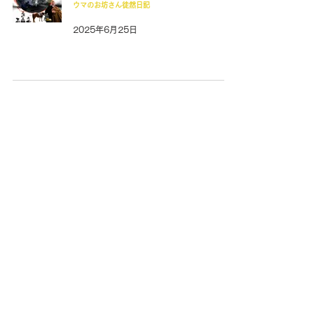
ウマのお坊さん徒然日記
2025年6月25日
壮絶な＂馬の死＂を目の当たりにした時、
不意に出てくる「ごめんなさい」と「あり
がとう」🐴👨🏻‍🦲🪷
ウマのお坊さん徒然日記
2025年6月18日
ドナテルロのためにお経を詠みながら、ふ
と思い出した"馬の死"と"プロ意識"🐴
👨🏻‍🦲🪷
ウマのお坊さん徒然日記
2025年6月11日