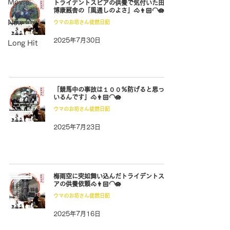
Movie
トライデントスピアの供養で気付いた田中
博康厩舎の「風通しのよさ」🐴👨🏻‍🦲🪷
New
ウマのお坊さん徒然日記
2025年7月30日
Long Hit
「競馬中の事故は１００％防げると思って
いるんです」🐴👨🏻‍🦲🪷
ウマのお坊さん徒然日記
2025年7月23日
梅雨空に突如舞い込んだトライデントスピ
アの供養依頼🐴👨🏻‍🦲🪷
ウマのお坊さん徒然日記
2025年7月16日