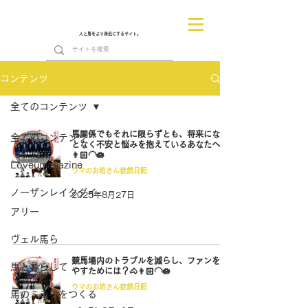
人と馬をより身近にするサイト。
コンテンツ
全てのコンテンツ
馬関係でもそれに限らずとも、将来になん
全てのコンテンツ
となく不安と悩みを抱えているあなたへ🐴
👨🏻‍🦲🪷
Loveumagazine
ウマのお坊さん徒然日記
ノーザンレイクダイ
2025年8月27日
アリー
ヴェル馬ら
競馬場内のトラブルを減らし、ファンを増
馬と暮らして
やすためには？🐴👨🏻‍🦲🪷
ウマのお坊さん徒然日記
馬のミライをつくる