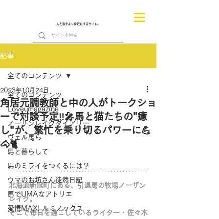
人と馬をより身近にするサイト。
記事
全てのコンテンツ
2023年10月24日
全てのコンテンツ
角居元調教師と中の人がトークショ
Loveumagazine
ーで対談予定‼🎤馬と猫たちの"癒
ノーザンレイクダイアリー
し"が、繁忙を乗り切るパワーに💪
ヴェル馬ら
🐴🐈
馬と暮らして
馬のミライをつくるには？
ウマのお坊さん徒然日記
北海道新冠町にある、引退馬の牧場ノーザン
馬でUMAなアトリエ
レイク。
愛情MAX! ルミノックス
そこで毎日を過ごしているライター・佐々木