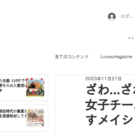
ログイ
トッ
全てのコンテンツ
Loveumagazine
2023年11月21日
ウマのお坊さん徒然日記
馬て
た主観《VRFで1番
寄せられた質問に
ざわ...

女子チー
引退馬コレクション
インフォ
現役時代の貴重な
すメイシ
を直接取材してき