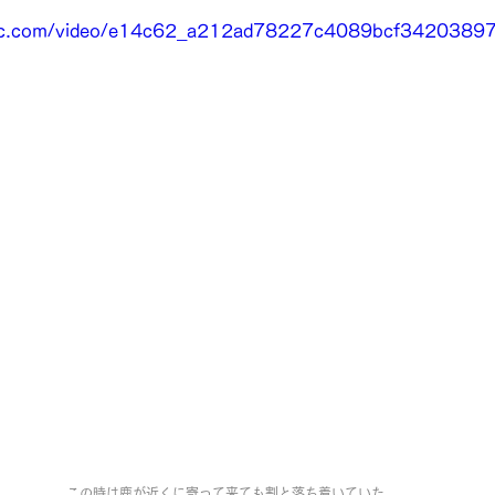
static.com/video/e14c62_a212ad78227c4089bcf342038
この時は鹿が近くに寄って来ても割と落ち着いていた