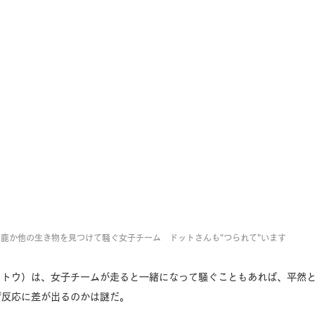
鹿か他の生き物を見つけて騒ぐ女子チーム　ドットさんも"つられて"います
ドトウ）は、女子チームが走ると一緒になって騒ぐこともあれば、平然
ぜ反応に差が出るのかは謎だ。