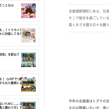
うことは🐴
北海道新冠町にある、引
そこで毎日を過ごしてい
馬ときどき猫な日々を綴
る…！トウカイテ
々に対面してきた
油田牧」を訪ねて
る！《VRFで1番〇
せられた質問にお
今年の北海道はヒグマの
しないために…。山
馬と関わり方」を
るのは間違いないが、幸