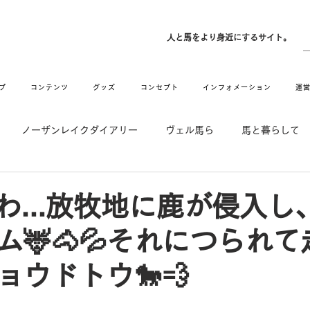
ン
人と馬をより身近にするサイト。
プ
コンテンツ
グッズ
コンセプト
インフォメーション
運
ノーザンレイクダイアリー
ヴェル馬ら
馬と暮らして
゙UMAなアトリエ
愛情MAX! ルミノックス
RIDE & HUG
ざわ...放牧地に鹿が侵入
ム🦌🐴💦それにつられ
メーション
Movie
New
Long Hit
ョウドトウ🐎💨