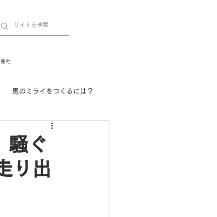
営会社
馬のミライをつくるには？
舞姫の部屋
withuma.
し、騒ぐ
て走り出