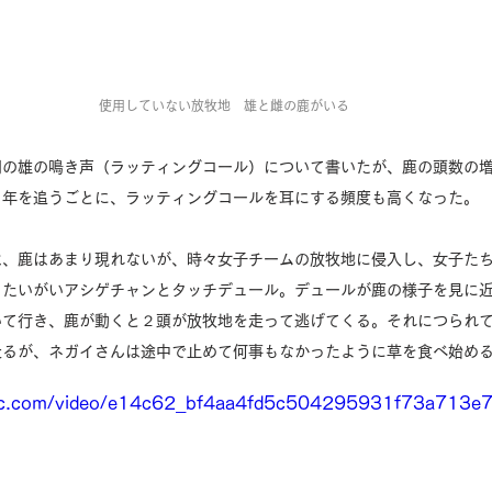
使用していない放牧地　雄と雌の鹿がいる
期の雄の鳴き声（ラッティングコール）について書いたが、鹿の頭数の
と年を追うごとに、ラッティングコールを耳にする頻度も高くなった。
は、鹿はあまり現れないが、時々女子チームの放牧地に侵入し、女子た
、たいがいアシゲチャンとタッチデュール。デュールが鹿の様子を見に
いて行き、鹿が動くと２頭が放牧地を走って逃げてくる。それにつられ
走るが、ネガイさんは途中で止めて何事もなかったように草を食べ始め
tatic.com/video/e14c62_bf4aa4fd5c504295931f73a713