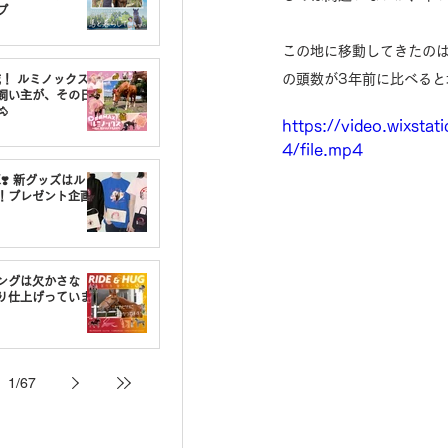
プ
この地に移動してきたのは
の頭数が3年前に比べると
載！ ルミノックスの
飼い主が、その日

https://video.wixs
4/file.mp4
❣️ 新グッズはルミ
！プレゼント企画
ングは欠かさな
り仕上げっていま
1
/
67