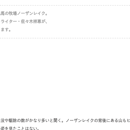
退馬の牧場ノーザンレイク。
るライター・佐々木祥恵が、
ります。
出没や駆除の数がかなり多いと聞く。ノーザンレイクの背後にある山も
い姿を見たことはない。