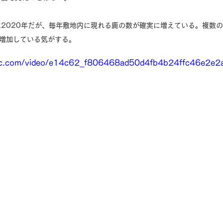
2020年だが、毎年敷地内に現れる鹿の数が確実に増えている。複数
増加している気がする。
tatic.com/video/e14c62_f806468ad50d4fb4b24ffc46e2