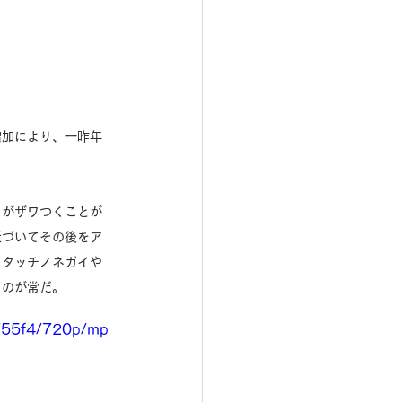
増加により、一昨年
ちがザワつくことが
近づいてその後をア
てタッチノネガイや
るのが常だ。
e755f4/720p/mp