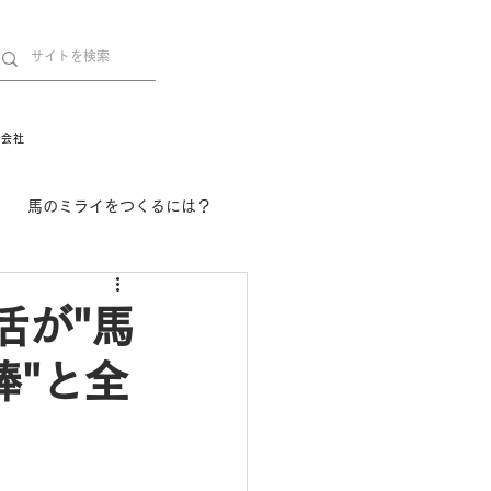
営会社
馬のミライをつくるには？
舞姫の部屋
withuma.
活が"馬
棒"と全