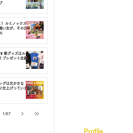
プ
載！ ルミノックスの
飼い主が、その日

❣️ 新グッズはルミ
！プレゼント企画
ングは欠かさな
り仕上げっていま
1
/
67
Profile