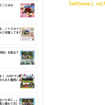
「withuma.」vo
うことは🐴
る…！トウカイテ
々に対面してきた
油田牧」を訪ねて
る！《VRFで1番〇
せられた質問にお
しないために…。山
馬と関わり方」を