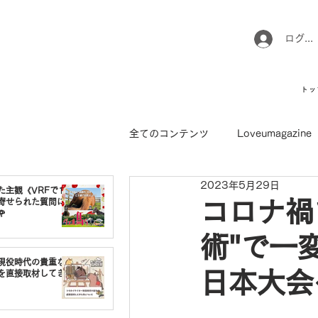
ログイ
トッ
全てのコンテンツ
Loveumagazine
2023年5月29日
ウマのお坊さん徒然日記
馬て
た主観《VRFで1番
寄せられた質問に
コロナ禍

術"で一
引退馬コレクション
インフォ
現役時代の貴重な
日本大会
を直接取材してき