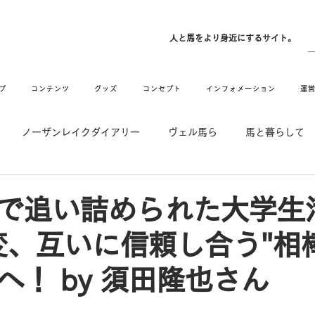
ン
人と馬をより身近にするサイト。
プ
コンテンツ
グッズ
コンセプト
インフォメーション
運
ノーザンレイクダイアリー
ヴェル馬ら
馬と暮らして
゙UMAなアトリエ
愛情MAX! ルミノックス
RIDE & HUG
で追い詰められた大学生
変、互いに信頼し合う"相
メーション
Movie
New
Long Hit
へ！ by 須田隆也さん