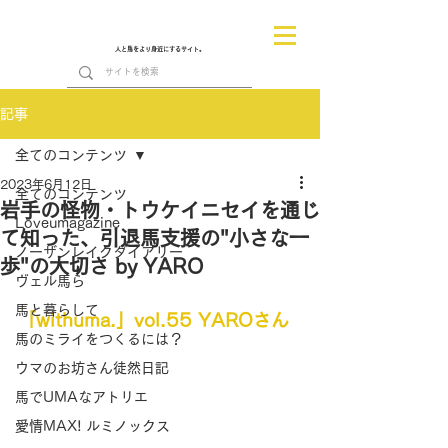
人と馬をより身近にするサイト。
記事
全てのコンテンツ
2023年6月12日
全てのコンテンツ
岩手の怪物・トウケイニセイを通じ
Loveumagazine
て知った、引退馬支援の"小さな一
ノーザンレイクダイアリー
歩"の大切さ by YARO
ヴェル馬ら
馬と暮らして
「withuma.」vol.55 YAROさん
馬のミライをつくるには？
ウマのお坊さん徒然日記
馬でUMAなアトリエ
愛情MAX! ルミノックス