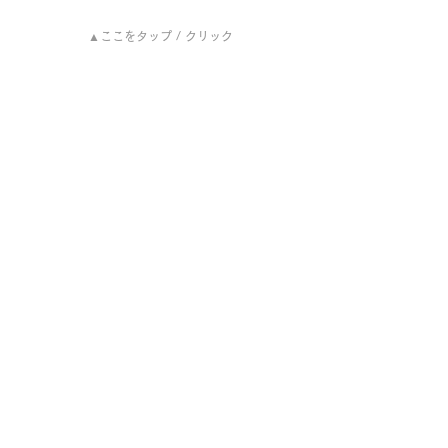
▲ここをタップ / クリック
▲ここをタップ / クリック
▲ここをタップ / クリック
協力：
YARO
さん
取材・文：片川 晴喜 