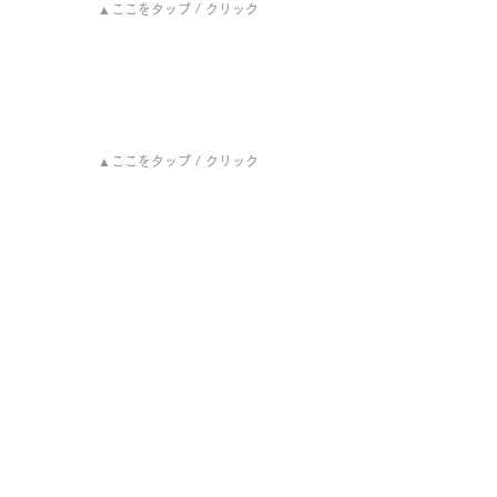
▲ここをタップ / クリック
▲ここをタップ / クリック
▲ここをタップ / クリック
協力：
真実良
さん
取材・文：片川 晴喜 
編集：平林 健一 