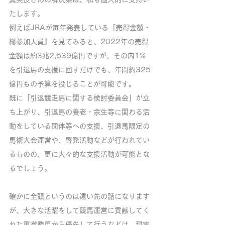
たします。
例えばJRAが毎年発表している『売得金額・
総参加人員』を見てみると、2022年の売得
金額は約3兆2,539億円ですが、その内1%
を引退馬の支援に回すだけでも、年間約325
億円もの予算を投じることが可能です。
既に「引退競走馬に関する検討委員会」が立
ち上がり、引退馬の養老・余生等に関わる活
動をしている団体等への支援、引退馬限定の
馬術大会運営や、啓発活動などが行われてい
るものの、更に大々的な支援活動が可能とな
るでしょう。
確かに全頭というのは遠い先の話になります
が、大きな活躍をして競馬運営に貢献してく
れた重賞勝馬から優先して行うなどは、現実