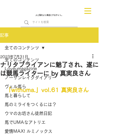
人と馬をより身近にするサイト。
記事
全てのコンテンツ
2023年7月31日
全てのコンテンツ
ナリタブライアンに魅了され、遂に
Loveumagazine
は競馬ライターに by 真実良さん
ノーザンレイクダイアリー
ヴェル馬ら
「withuma.」vol.61 真実良さん
馬と暮らして
馬のミライをつくるには？
ウマのお坊さん徒然日記
馬でUMAなアトリエ
愛情MAX! ルミノックス