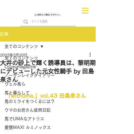
人と馬をより身近にするサイト。
記事
全てのコンテンツ
2023年3月20日
全てのコンテンツ
大井の砂上で輝く誘導員は、黎明期
Loveumagazine
にデビューした元女性騎手 by 田島
ノーザンレイクダイアリー
泉さん
ヴェル馬ら
馬と暮らして
「withuma.」vol.43 田島泉さん
馬のミライをつくるには？
ウマのお坊さん徒然日記
馬でUMAなアトリエ
愛情MAX! ルミノックス