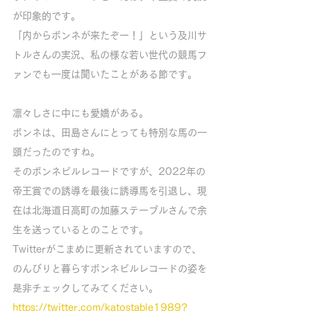
が印象的です。
「内からボンネが来たぞー！」という及川サ
トルさんの実況、私の様な若い世代の競馬フ
ァンでも一度は聞いたことがある節です。
凛々しさに中にも愛嬌がある。
ボンネは、田島さんにとっても特別な馬の一
頭だったのですね。
そのボンネビルレコードですが、2022年の
帝王賞での誘導を最後に誘導馬を引退し、現
在は北海道日高町の加藤ステーブルさんで余
生を送っているとのことです。
Twitterがこまめに更新されていますので、
のんびりと暮らすボンネビルレコードの姿を
是非チェックしてみてください。
https://twitter.com/katostable1989?