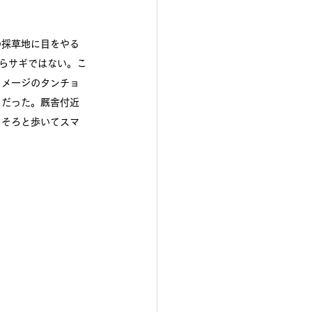
の採草地に目をやる
らサギではない。こ
イメージのタンチョ
きだった。厩舎付近
ろそろと歩いてスマ