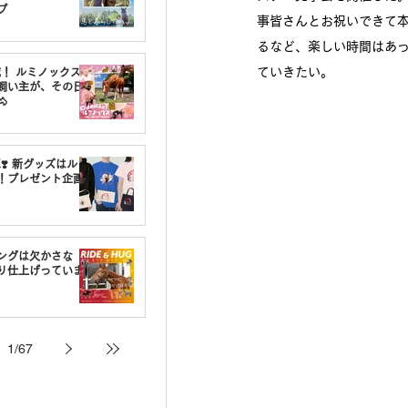
プ
事皆さんとお祝いできて
るなど、楽しい時間はあ
ていきたい。
載！ ルミノックスの
飼い主が、その日

❣️ 新グッズはルミ
！プレゼント企画
ングは欠かさな
り仕上げっていま
1
/
67