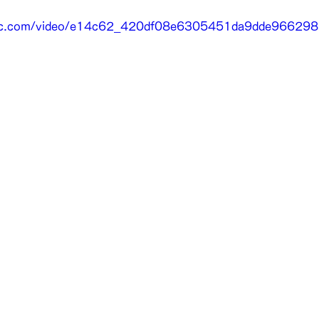
tatic.com/video/e14c62_420df08e6305451da9dde9662