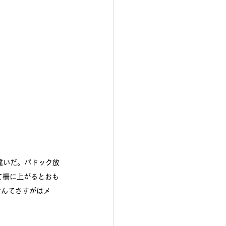
違いだ。パドック放
て柵に上がるとおも
なんてさすがはメ