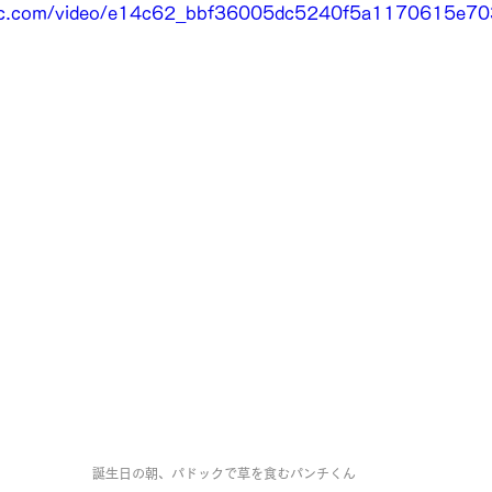
tatic.com/video/e14c62_bbf36005dc5240f5a1170615e
誕生日の朝、パドックで草を食むパンチくん