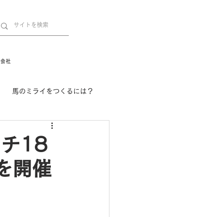
営会社
馬のミライをつくるには？
舞姫の部屋
withuma.
チ18
を開催