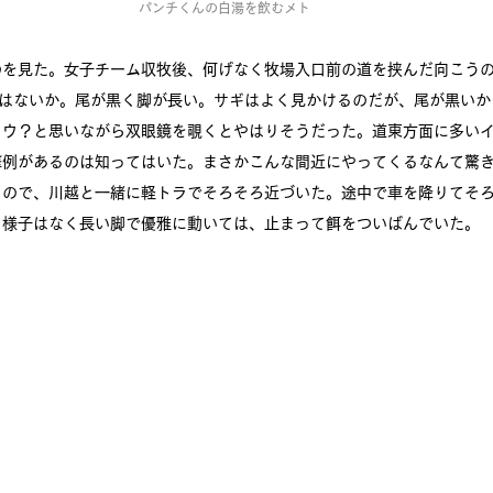
パンチくんの白湯を飲むメト
のを見た。女子チーム収牧後、何げなく牧場入口前の道を挟んだ向こう
ではないか。尾が黒く脚が長い。サギはよく見かけるのだが、尾が黒いか
ョウ？と思いながら双眼鏡を覗くとやはりそうだった。道東方面に多い
撃例があるのは知ってはいた。まさかこんな間近にやってくるなんて驚
るので、川越と一緒に軽トラでそろそろ近づいた。途中で車を降りてそ
る様子はなく長い脚で優雅に動いては、止まって餌をついばんでいた。