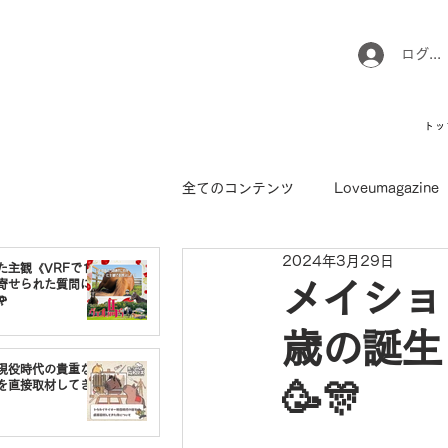
ログイ
トッ
全てのコンテンツ
Loveumagazine
2024年3月29日
ウマのお坊さん徒然日記
馬て
た主観《VRFで1番
寄せられた質問に
メイショ

歳の誕生
引退馬コレクション
インフォ
現役時代の貴重な
🥳🎊
を直接取材してき