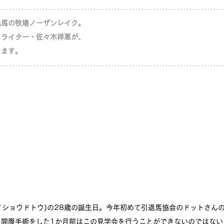
退馬の牧場ノーザンレイク。
るライター・佐々木祥恵が、
ります。
イショウドトウ)の28歳の誕生日。今年初めて引退馬協会のドットさん
。開腹手術をした1か月前はこの見学会を行うことができないのではない