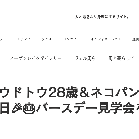
ン
人と馬をより身近にするサイト。
プ
コンテンツ
グッズ
コンセプト
インフォメーション
運
ノーザンレイクダイアリー
ヴェル馬ら
馬と暮らして
゙UMAなアトリエ
愛情MAX! ルミノックス
RIDE & HUG
ウドトウ28歳＆ネコパン
日🎉🎂バースデー見学会
メーション
Movie
New
Long Hit