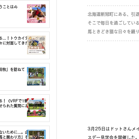
うことは🐴
北海道新冠町にある、引
そこで毎日を過ごしてい
馬ときどき猫な日々を綴
る…！トウカイテ
々に対面してきた
油田牧」を訪ねて
る！《VRFで1番〇
せられた質問にお
3月25日はドットさんメ
しないために…。山
馬と関わり方」を
スデー見学会を開催した