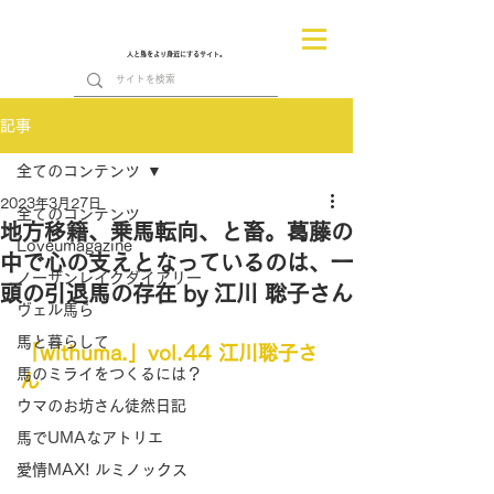
人と馬をより身近にするサイト。
記事
全てのコンテンツ
2023年3月27日
全てのコンテンツ
地方移籍、乗馬転向、と畜。葛藤の
Loveumagazine
中で心の支えとなっているのは、一
ノーザンレイクダイアリー
頭の引退馬の存在 by 江川 聡子さん
ヴェル馬ら
馬と暮らして
「withuma.」vol.44 江川聡子さ
馬のミライをつくるには？
ん
ウマのお坊さん徒然日記
馬でUMAなアトリエ
愛情MAX! ルミノックス