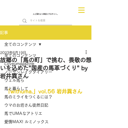
人と馬をより身近にするサイト。
記事
全てのコンテンツ
2023年6月19日
全てのコンテンツ
故郷の「馬の町」で挑む、畏敬の想
Loveumagazine
いを込めた"国産の馬革づくり" by
ノーザンレイクダイアリー
岩井巽さん
ヴェル馬ら
馬と暮らして
「withuma.」vol.56 岩井巽さん
馬のミライをつくるには？
ウマのお坊さん徒然日記
馬でUMAなアトリエ
愛情MAX! ルミノックス