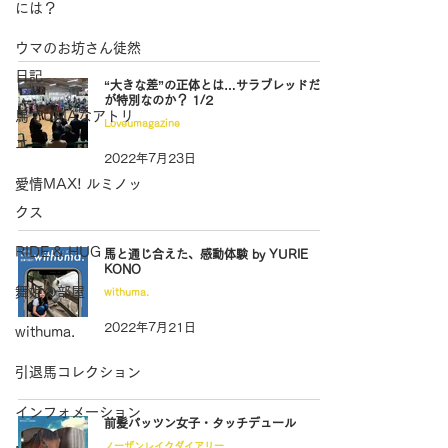
には？
ウマのお坊さん徒然
日記
“大きな差”の正体とは…サラブレッドだけ
が特別なのか？ 1/2
馬でUMAなアトリ
Loveumagazine
エ
2022年7月23日
愛情MAX! ルミノッ
クス
RIDE & HUG
馬と通じ合えた、感動体験 by YURIE
KONO
舞姫の部屋
withuma.
2022年7月21日
withuma.
引退馬コレクション
インフォメーション
前髪パッツン女子・タッチデュール
ノーザンレイクダイアリー