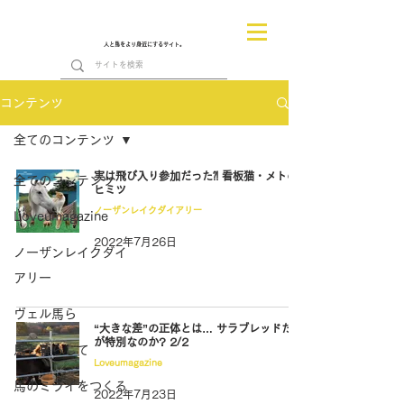
人と馬をより身近にするサイト。
コンテンツ
全てのコンテンツ
実は飛び入り参加だった⁈ 看板猫・メトの
全てのコンテンツ
ヒミツ
ノーザンレイクダイアリー
Loveumagazine
2022年7月26日
ノーザンレイクダイ
アリー
ヴェル馬ら
“大きな差”の正体とは… サラブレッドだけ
が特別なのか? 2/2
馬と暮らして
Loveumagazine
馬のミライをつくる
2022年7月23日