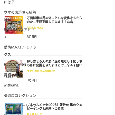
には？
ウマのお坊さん徒然
万田酵素は馬の体にどんな変化をもたらす
日記
のか…実証実験してみます！🐴🤔
RIDE & HUG
馬でUMAなアトリ
エ
3月5日
愛情MAX! ルミノッ
クス
押し寄せる人の波に座る暇なし！忙しさは
RIDE & HUG
心身に変調をきたすほどで…？🐴👨🏻‍🦲🪷
ウマのお坊さん徒然日記
舞姫の部屋
3月4日
withuma.
引退馬コレクション
「ホースメッセ2026」報告🐎 馬のウェル
インフォメーション
ビーイングと未来への希望
馬と暮らして