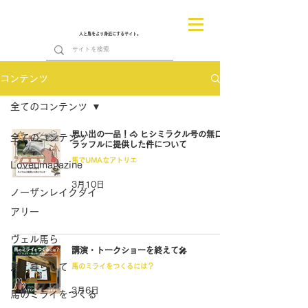
人と馬をより身近にするサイト。
コンテンツ
全てのコンテンツ
思い出の一品！🐴 ヒシミラクル号の無口を
全てのコンテンツ
ラッフルに提供した件について
馬でUMAなアトリエ
Loveumagazine
3月10日
ノーザンレイクダイ
アリー
ヴェル馬ら
講演・トークショーを終えて🎤
馬と暮らして
馬のミライをつくるには？
3月6日
馬のミライをつくる