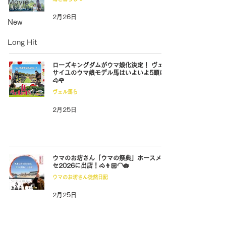
Movie
2月26日
New
Long Hit
ローズキングダムがウマ娘化決定！ ヴェル
サイユのウマ娘モデル馬はいよいよ5頭に
🐴🌹
ヴェル馬ら
2月25日
ウマのお坊さん「ウマの祭典」ホースメッ
セ2026に出店！🐴👨🏻‍🦲🪷
ウマのお坊さん徒然日記
2月25日