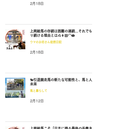
2月18日
上岡絵馬の存続は困難の連続…それでも守
り続ける理由とは🐴👨🏻‍🦲🪷
ウマのお坊さん徒然日記
2月18日
🐎引退競走馬の新たな可能性と、馬と人の
未来
馬と暮らして
2月12日
上岡絵馬こそ「日本に残る最後の手書き絵