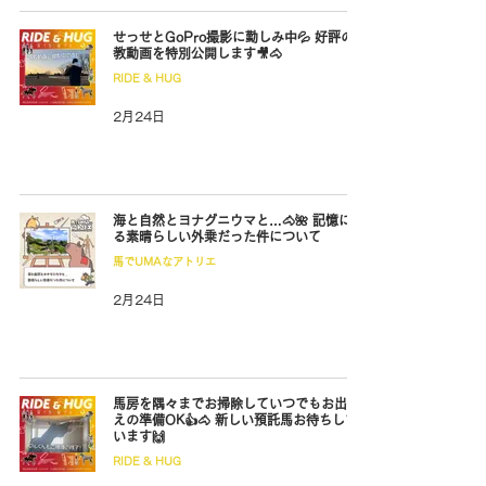
せっせとGoPro撮影に勤しみ中💦 好評の調
教動画を特別公開します🎥🐴
RIDE & HUG
2月24日
海と自然とヨナグニウマと…🐴🌺 記憶に残
る素晴らしい外乗だった件について
馬でUMAなアトリエ
2月24日
馬房を隅々までお掃除していつでもお出迎
えの準備OK👍🐴 新しい預託馬お待ちして
います🙌
RIDE & HUG