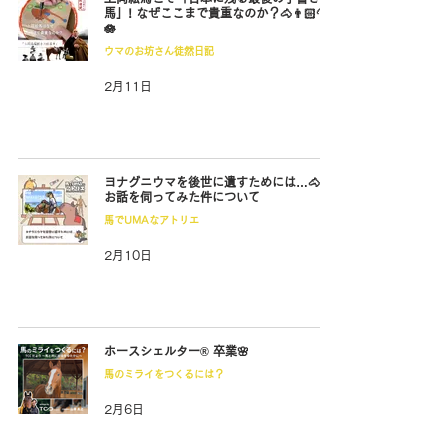
馬」! なぜここまで貴重なのか？🐴👨🏻‍🦲
🪷
ウマのお坊さん徒然日記
2月11日
ヨナグニウマを後世に遺すためには…🐴🌺
お話を伺ってみた件について
馬でUMAなアトリエ
2月10日
ホースシェルター® 卒業🌸
馬のミライをつくるには？
2月6日