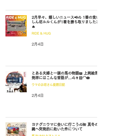
2月早々、嬉しいニュース📢🐴 1番の食い
しん坊ルルくんが1着を勝ち取りました🥇
🔥
RIDE & HUG
2月4日
とある夫婦と一頭の馬の物語📖 上岡絵馬の
発祥にはこんな昔話が…🐴👨🏻‍🦲🪷
ウマのお坊さん徒然日記
2月4日
ヨナグニウマに会いに行こう🐴🌺 真冬の沖
縄へ突発的に赴いた件について