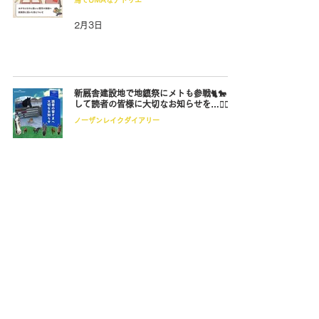
馬でUMAなアトリエ
2月3日
新厩舎建設地で地鎮祭にメトも参戦🐈🐎 そ
して読者の皆様に大切なお知らせを…🙇‍♀️
ノーザンレイクダイアリー
1月29日
🐴「馬と暮らす」ことを学ぶ📝小学校の総
合学習
馬と暮らして
1月29日