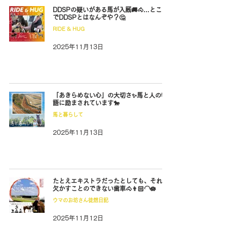
DDSPの疑いがある馬が入厩🚚🐴…ところ
でDDSPとはなんぞや？🤔
RIDE & HUG
2025年11月13日
「あきらめない心」の大切さ✨️馬と人の物
語に励まされています🐎
馬と暮らして
2025年11月13日
たとえエキストラだったとしても、それは
欠かすことのできない歯車🐴👨🏻‍🦲🪷
ウマのお坊さん徒然日記
2025年11月12日