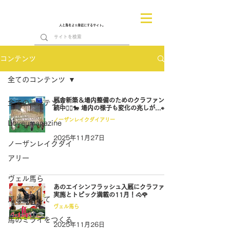
人と馬をより身近にするサイト。
コンテンツ
全てのコンテンツ
厩舎新築＆場内整備のためのクラファン継
全てのコンテンツ
続中🏃‍♂️🐎 場内の様子も変化の兆しが…👀
ノーザンレイクダイアリー
Loveumagazine
2025年11月27日
ノーザンレイクダイ
アリー
ヴェル馬ら
あのエイシンフラッシュ入厩にクラファン
実施とトピック満載の11月！🐴🌹
馬と暮らして
ヴェル馬ら
馬のミライをつくる
2025年11月26日