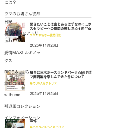
には？
ウマのお坊さん徒然
日記
聞きたいことは山とあるはずなのに…ホー
スセラピーへの質問の難しさ🐴👨🏻‍🦲🪷
馬でUMAなアトリ
ウマのお坊さん徒然日記
エ
2025年11月26日
愛情MAX! ルミノッ
クス
RIDE & HUG
舞台は三木ホースランドパーク🐴🙌 外乗オ
フ関西編を楽しんできた件について
舞姫の部屋
馬でUMAなアトリエ
2025年11月25日
withuma.
引退馬コレクション
インフォメーション
追悼
馬のミライをつくるには？