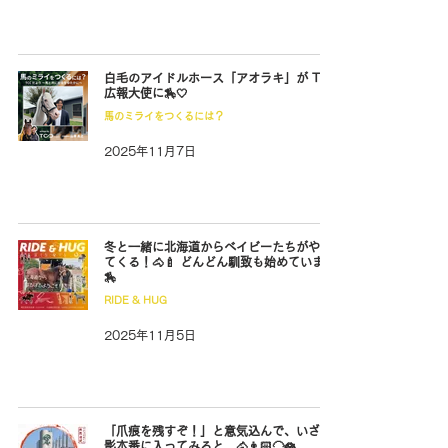
白毛のアイドルホース「アオラキ」が TCC
広報大使に🏇🤍
馬のミライをつくるには？
2025年11月7日
冬と一緒に北海道からベイビーたちがやっ
てくる！🐴🍼 どんどん馴致も始めています
🏇
RIDE & HUG
2025年11月5日
「爪痕を残すぞ！」と意気込んで、いざ撮
影本番に入ってみると…🐴👨🏻‍🦲🪷