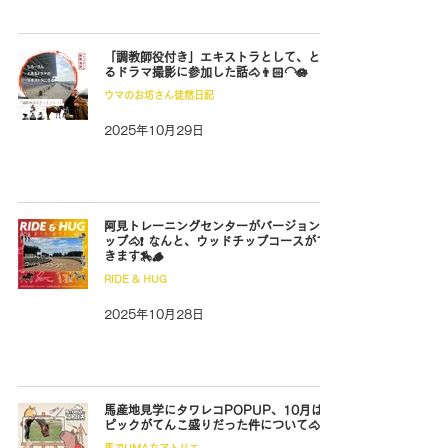
「調教師役付き」エキストラとして、とあ
るドラマ撮影に参加した話🐴👨🏻‍🦲🪷
ウマのお坊さん徒然日記
2025年10月29日
阿見トレーニングセンターがバージョンア
ップ🐴❗️ なんと、ウッドチップコースがで
きます🏇🪵
RIDE & HUG
2025年10月28日
馬産地見学にタワレコPOPUP、10月はト
ピックがてんこ盛りだった件について🐴🏞️